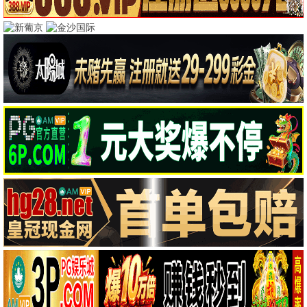
1.0
9.0
HD中字
更新至第04集
少女四大名捕
茗记
周诺,马莹莹,洪杉杉,祝昕愿,毛方圆,骆
精彩影片
3.0
4.0