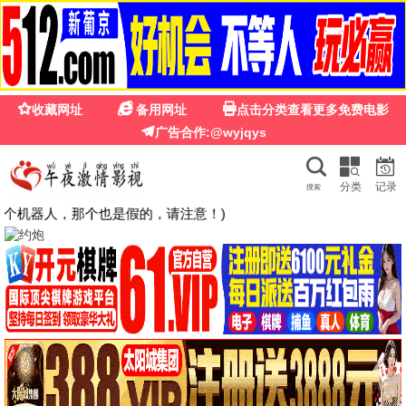
片吧影院
☰
🔍
QIQI TV
热播推荐
1.0
3.0
HD中字
HD中字
小镇警官
深宫怨灵
张琳娜,李迎旗,江柏川
凯蒂·萨瓦,凯瑟琳·希金斯,克瑞姆·柏辛