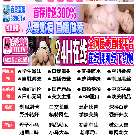
已完结
更新至第16集
东北一家人3
我的逆天神器
李琦,彭玉,巩汉林,吕小品,金珠,张丹露
歪歪,郭浩然,张喆,路路,郝祥海,李诗萌
6.0
4.0
更新至第52集
全100集
三只松鼠之萌力觉醒
动态漫画·铁姬钢兵第三季
精彩影片
慕斯云