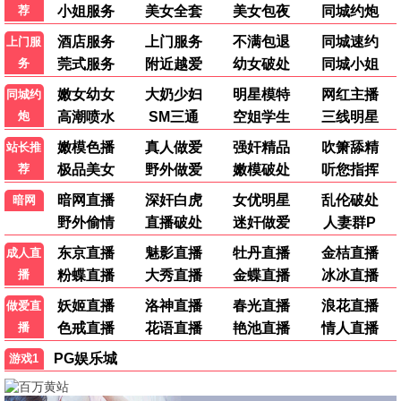
7.0
1.0
TC中字
更新至第373期
孤军突围
美食新闻报道
科林·汉克斯,斯科特·伊斯特伍德,安洁纽
黄婉曼,蔡雪莹,倪嘉雯,黄嘉雯,廖慧仪
9.0
5.0