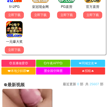
10.0
3.0
更新至HD
更新至HD
复仇看门犬
血色天堂
Chaney Morrow,韦斯·罗
精彩影片
6.0
1.0